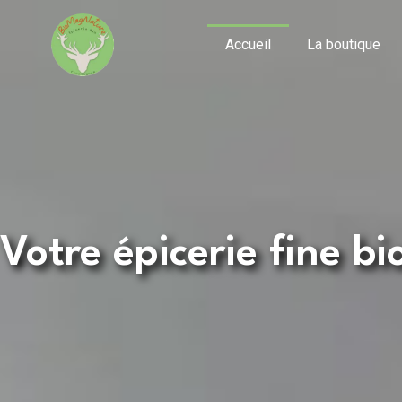
Aller
au
Accueil
La boutique
contenu
Votre épicerie fine bi